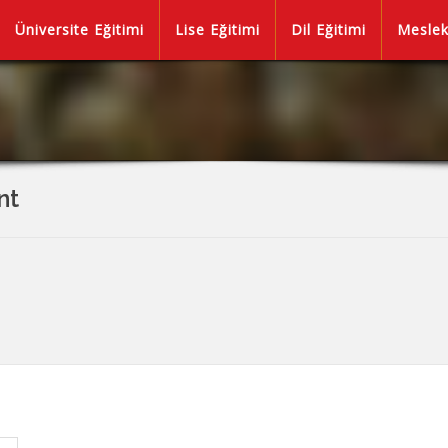
Üniversite Eğitimi
Lise Eğitimi
Dil Eğitimi
Meslek
nt