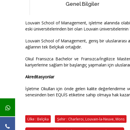
Genel Bilgiler
Louvain School of Management, işletme alanında olabil
eski üniversitelerinden biri olan Louvain üniversitelerinin 
Louvain School of Management, geniş bir uluslararası ağ
ağlarının tek Belçikalı ortağıdır.
Okul Fransızca Bachelor ve Fransızca/İngilizce Master 
kariyerlerine sağlam bir başlangıç yapmaları için ulusla
Akreditasyonlar
İşletme Okulları için önde gelen kalite değerlendirme 
senesinden beri EQUİS etiketine sahip olmaya hak kaza
Ülke : Belçika
Şehir : Charleroi, Louvain-la-Neuve, Mons