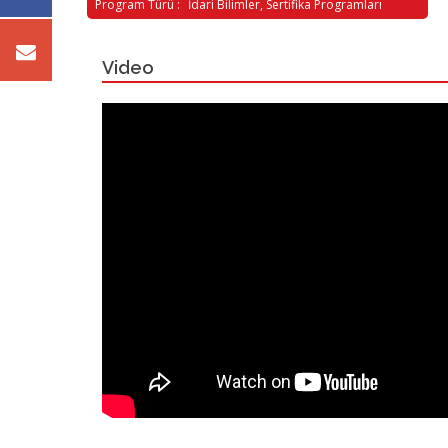
Program Türü :
İdari Bilimler, Sertifika Programları
Video