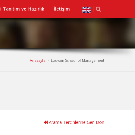
i Tanıtım ve Hazırlık
İletişim
Anasayfa
Louvain School of Management
Arama Tercihlerine Geri Dön