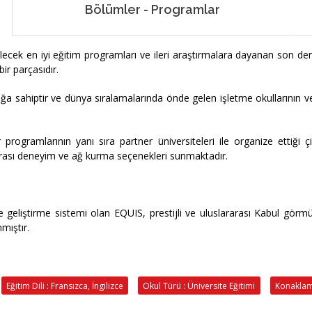
Bölümler - Programlar
ecek en iyi eğitim programları ve ileri araştırmalara dayanan son de
bir parçasıdır.
a sahiptir ve dünya sıralamalarında önde gelen işletme okullarının ve 
programlarının yanı sıra partner üniversiteleri ile organize ettiği 
rarası deneyim ve ağ kurma seçenekleri sunmaktadır.
ve geliştirme sistemi olan EQUIS, prestijli ve uluslararası Kabul gö
nmıştır.
Eğitim Dili : Fransızca, İngilizce
Okul Türü : Üniversite Eğitimi
Konaklama