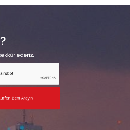
z?
şekkür ederiz.
Lütfen Beni Arayın